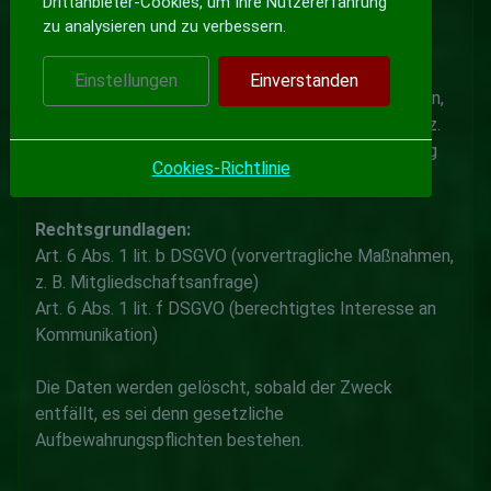
Drittanbieter-Cookies, um Ihre Nutzererfahrung
zu analysieren und zu verbessern.
Kontaktformular:
Einstellungen
Einverstanden
Wenn Sie uns über das Kontaktformular kontaktieren,
verarbeiten wir die von Ihnen eingegebenen Daten (z.
B. Name, E-Mail-Adresse, Nachricht) zur Bearbeitung
Cookies-Richtlinie
Ihrer Anfrage und für mögliche Anschlussfragen.
Rechtsgrundlagen:
Art. 6 Abs. 1 lit. b DSGVO (vorvertragliche Maßnahmen,
z. B. Mitgliedschaftsanfrage)
Art. 6 Abs. 1 lit. f DSGVO (berechtigtes Interesse an
Kommunikation)
Die Daten werden gelöscht, sobald der Zweck
entfällt, es sei denn gesetzliche
Aufbewahrungspflichten bestehen.