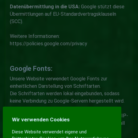
Datenübermittlung in die USA:
Google stützt diese
Übermittlungen auf EU-Standardvertragsklauseln
(SCC).
Weitere Informationen:
https://policies.google.com/privacy
Google Fonts:
Unsere Website verwendet Google Fonts zur
einheitlichen Darstellung von Schriftarten.
Die Schriftarten werden lokal eingebunden, sodass
keine Verbindung zu Google-Servern hergestellt wird.
Sollte eine externe Einbindung erfolgen, würde Ihre IP-
Wir verwenden Cookies
Adresse an Google übertragen werden. In diesem Fall
wäre die Rechtsgrundlage Art. 6 Abs. 1 lit. f DSGVO.
Diese Website verwendet eigene und